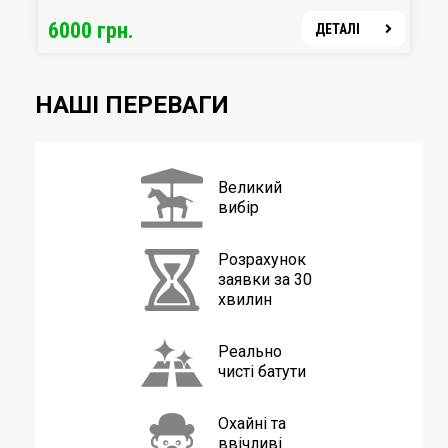
удари ракетками, довгі партії без вильоту м'ячика в «аут»,
6000 грн.
ДЕТАЛІ
гравці, що виглядають як хижаки перед стрибком – від
цього видовищного поєдинку неможливо відірватися!
НАШІ ПЕРЕВАГИ
Великий
вибір
Розрахунок
заявки
за 30
хвилин
Заходи для оренди настільного тенісу
Реально
чисті батути
Візьміть на прокат тенісний стіл для ігрової зони на
тімбілдінгу, корпоративі, дні народження або вечірці з
друзями.
Охочі пограти в пінг-понг обов'язково
Охайні та
ввічливі
знайдуться.