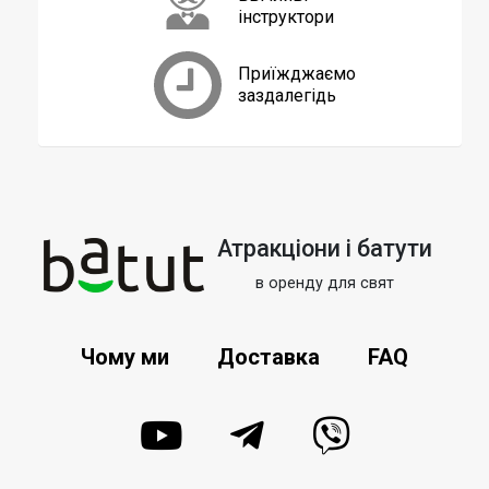
інструктори
Ті, хто раніше не грав у настільний теніс – долучатися до
цього популярного спорту, а професіонали зможуть
показати «вищий клас» у грі та підбурять новачків
Приїжджаємо
заздалегідь
удосконалюватися!
Прокат тенісного столу від нашої
компанії
Наш тенісний стіл гарантовано матиме презентабельний
зовнішній вигляд, не матиме дефектів, поломок чи
Атракціони і батути
помітних подряпин чи сколів.
Ми доставимо орендований тенісний стіл вчасно та
в оренду для свят
встановимо на вашому святі.
Настільний теніс – це «2 в 1»: спортивна гра та весела
Чому ми
Доставка
FAQ
розвага.
Ваші гості напевно оцінять пінг-понг та із
задоволенням проведуть кілька захоплюючих партій.