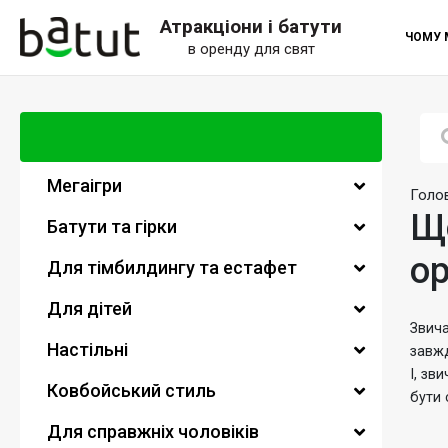
Атракціони і батути
ЧОМУ 
в оренду для свят
Мегаігри
Голо
Що
Батути та гірки
ор
Для тімбилдингу та естафет
Для дітей
Звича
Настільні
завж
І, зв
Ковбойський стиль
бути 
Для справжніх чоловіків