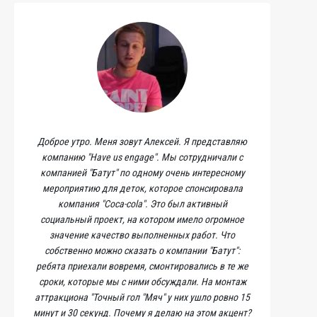
Доброе утро. Меня зовут Алексей. Я представляю
компанию "Have us engage". Мы сотрудничали с
компанией "Батут" по одному очень интересному
мероприятию для деток, которое спонсировала
компания "Coca-cola". Это был активный
социальный проект, на котором имело огромное
значение качество выполненных работ. Что
собственно можно сказать о компании "Батут":
ребята приехали вовремя, смонтировались в те же
сроки, которые мы с ними обсуждали. На монтаж
аттракциона "Точный гол "Мяч" у них ушло ровно 15
минут и 30 секунд. Почему я делаю на этом акцент?