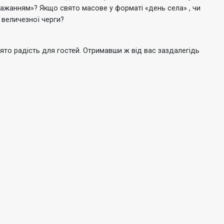
 бажанням»?
Якщо свято масове у форматі «день села» , чи
 величезної черги?
вято радість для гостей.
Отримавши ж від вас заздалегідь