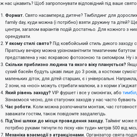
ж нас цікавить?
Щоб запропонувати відповідний під ваше свято 
Формат.
Свято насамперед дитяче?
Тімбілдинг для дорослих
family day, куди можна (і потрібно) взяти дружину та дітей?
Ще
центри, загалом варіантів подій достатньо.
Для кожного з них
орендувати.
У якому стилі свято?
Під ковбойський стиль дикого заходу с
Піратську вечірку можна урізноманітнити тематичним батутом
представлена ​​у нас яскравою фотозоною та силоміром.
Ну і
Скільки приблизно людина та якого віку планується?
Якщо
сухий басейн будуть цікаві лише до 3 років, а костюми сумоїст
маленьких діток, для дітей старших, є і універсальні.
Наприклад
2 зони, на «носі» можуть стрибати малюки, а з корми з'їжджати
Який рівень заходу?
VIP фуршет і все у смокінгах, або
тимбіл
Зізнаємося чесно, для статусних заходів у нас часто бувають 
Час роботи.
Коли можна розпочинати монтаж, час готовност
заважати гостям, також повідомте заздалегідь.
Під'їзні шляхи до місця проведення заходу.
Таймінг може 
потрібно руками тягнути по піску «він туди» метрів 500 від м
Механіка взаємодії з атракціонами.
Організатор свята поді