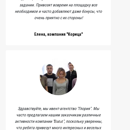
задании. Привозят вовремя на площадку все
необходимое и часто добавляют даже бонусы, что
очень приятно с их стороны!
Елена, компания "Корица"
Здравствуйте, мы ивент-агентство "Глория". Мы
часто предлагаем нашим заказчикам различные
активности компании "
", поскольку уверенны,
Batut
что ребята привезут много интересных и веселых