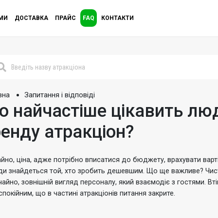
МИ
ДОСТАВКА
ПРАЙС
FAQ
КОНТАКТИ
вна
Запитання і відповіді
 найчастіше цікавить люде
енду атракціон?
йно, ціна, адже потрібно вписатися до бюджету, врахувати варт
ди знайдеться той, хто зробить дешевшим.
Що ще важливе?
Чис
ичайно, зовнішній вигляд персоналу, який взаємодіє з гостями.
Вт
спокійним, що в частині атракціонів питання закрите.