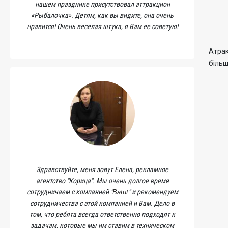
нашем празднике присутствовал аттракцион
«Рыбалочка». Детям, как вы видите, она очень
нравится! Очень веселая штука, я Вам ее советую!
Атрак
більш
Здравствуйте, меня зовут Елена, рекламное
агентство "Корица". Мы очень долгое время
сотрудничаем с компанией "
" и рекомендуем
Batut
сотрудничества с этой компанией и Вам. Дело в
том, что ребята всегда ответственно подходят к
задачам, которые мы им ставим в техническом