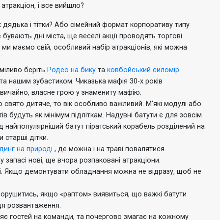
атракціон, і все вийшло?
 дядька і тітки?
Або сімейний формат корпоративу типу
 бувають дні міста, ще веселі акції проводять торгові
 ми маємо свій, особливий набір атракціонів, які можна
міливо беріть
Родео на бику
та
ковбойський силомір
.
 та нашим зубастиком.
Чиказька мафія 30-х років
 звичайно, власне грою у знамениту мафію.
 свято дитяче, то вік особливо важливий.
М'які модулі або
ів будуть як мінімум підліткам.
Надувні батути є для зовсім
 найпопулярніший батут піратський корабель розділений на
 старші дітки.
динг на природі
, де можна і на траві повалятися.
у запасі нові, ще вчора розпаковані атракціони.
і.
Якщо демонтувати обладнання можна не відразу, щоб не
порушитись, якщо «раптом» виявиться, що важкі батути
ісця розвантаження.
ляє гостей на команди, та почергово змагає на кожному