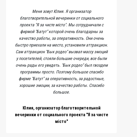
Меня зовут Юлия. Я организатор
благотворительной вечеринки от социального
проекта "Я за чисте місто". Мы сотрудничали с
фирмой "Батут" которой очень благодарны за
качество работы, за оперативность. Они очень
быстро приехали на место, установили аттракцион.
Сам аттракцион "Бык родео" вызвал массу эмоций
у посетителей, стояли большие очереди, все были
очень рады его увидеть. "Бык родео" был гвоздем
программы просто. Поэтому большое спасибо
фирме "Батут" за оперативность, за радостные,
хорошие эмоции, за качество работы. Спасибо
большое.
Юлия, организатор благотворительной
вечеринки от социального проекта "Я за чисте
місто"