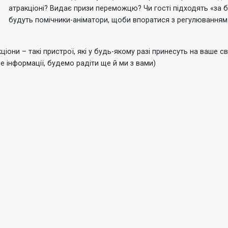
атракціоні?
Видає призи переможцю?
Чи гості підходять «за
будуть помічники-аніматори, щоби впоратися з регулюванням
ціони – такі пристрої, які у будь-якому разі принесуть на ваше с
е інформації, будемо радіти ще й ми з вами)