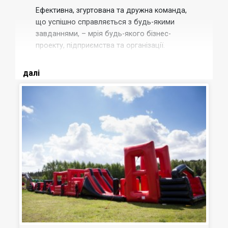
Ефективна, згуртована та дружна команда,
що успішно справляється з будь-якими
завданнями, – мрія будь-якого бізнес-
проекту, підприємства та організації.
Такі команди формуються у робочий час.
далі
Вони створюються й у спільних розвагах.
Для цього в корпоративній культурі давно
використовують тімбілдінги.
Це сучасний і
справді ефективний спосіб згуртування
людей з одного офісу.
Співробітники відпочивають та займаються
цікавими активностями разом.
Так колектив
стає дружнішим!