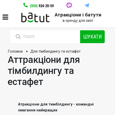
(050)
924-20-59
Атракціони і батути
в оренду для свят
ШУКАТИ
Головна
Для тімбилдингу та естафет
Аттракціони для
тімбилдингу та
естафет
Атракціони для тимбілдингу - командні
змагання найкращих