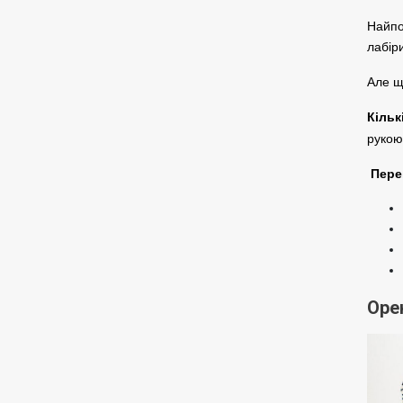
Найпо
лабір
Але щ
Кільк
рукою
Пере
Оре