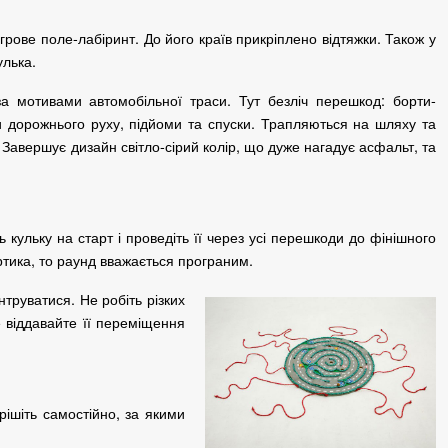
ігрове поле-лабіринт.
До його країв прикріплено відтяжки.
Також у
улька.
за мотивами автомобільної траси.
Тут безліч перешкод: борти-
ки дорожнього руху, підйоми та спуски.
Трапляються на шляху та
!
Завершує дизайн світло-сірий колір, що дуже нагадує асфальт, та
ть кульку на старт і проведіть її через усі перешкоди до фінішного
ртика, то раунд вважається програним.
ентруватися.
Не робіть різких
 віддавайте її переміщення
рішіть самостійно, за якими