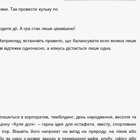
яжки.
Так провести кульку по
дити дії.
А гра стає лише цікавішою!
Наприклад, встановіть правило, що балансувати коло можна лише
дві відтяжки одночасно, а комусь дістається лише одна.
впишеться в корпоратив, тимбілдинг, день народження, весілля та
іону «Куля долі» – гарна ідея для естафети, квесту, спортивних
 ігор.
Візьміть його напрокат на виїзд на природу, на пікнік або
бо як одну з розваг заходу в приміщенні кафе, клубу, офісу або