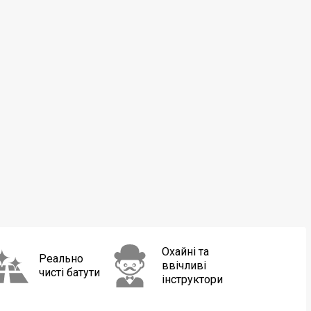
Охайні та
Реально
ввічливі
чисті батути
інструктори