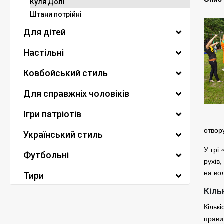
Куля Долі
Штани потрійні
Для дітей
Настільні
Ковбойський стиль
Для справжніх чоловіків
Ігри патріотів
отвор
Український стиль
У грі
Футбольні
рухів
на во
Тири
Кіль
Кільк
прави