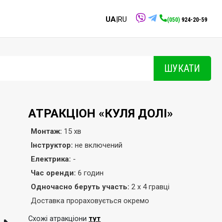
UA
|RU
(050)
924-20-59
ШУКАТИ
АТРАКЦІОН «КУЛЯ ДОЛІ»
Монтаж:
15 хв
Інструктор:
не включений
Електрика:
-
Час оренди:
6 годин
Одночасно беруть участь:
2 х 4 гравці
Доставка прораховується окремо
тут
Схожі атракціони