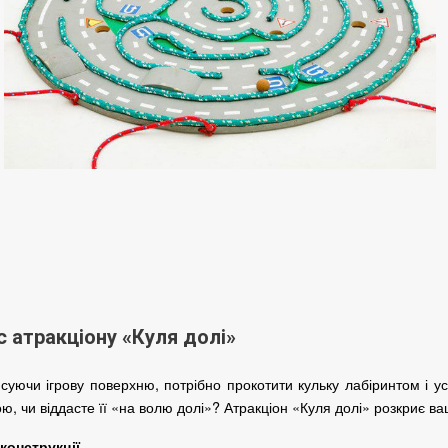
с атракціону «Куля долі»
суючи ігрову поверхню, потрібно прокотити кульку лабіринтом і у
ою, чи віддасте її «на волю долі»?
Атракціон «Куля долі» розкриє ва
конструкції