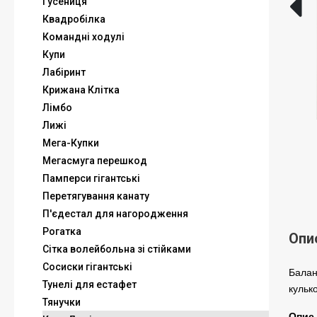
Гусениця
Квадробілка
Командні ходулі
Купи
Лабіринт
Крижана Клітка
Лімбо
Лижі
Мега-Купки
Мегасмуга перешкод
Памперси гігантські
Перетягування канату
П'єдестал для нагородження
Рогатка
Опи
Сітка волейбольна зі стійками
Сосиски гігантські
Балан
Тунелі для естафет
кульк
Тянучки
Опис 