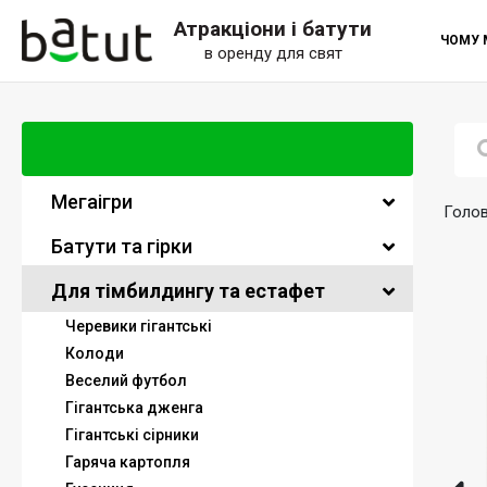
Атракціони і батути
ЧОМУ 
в оренду для свят
Мегаігри
Голо
Батути та гірки
Для тімбилдингу та естафет
Черевики гігантські
Колоди
Веселий футбол
Гігантська дженга
Гігантські сірники
Гаряча картопля