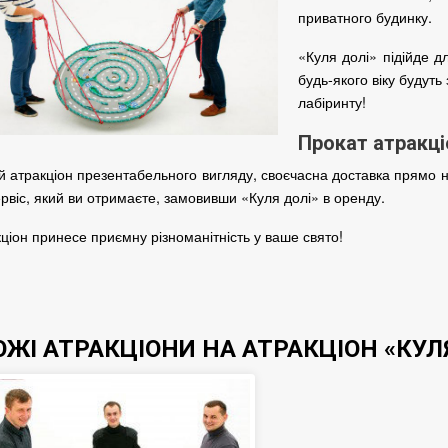
приватного будинку.
«Куля долі» підійде д
будь-якого віку будуть
лабіринту!
Прокат атракці
й атракціон презентабельного вигляду, своєчасна доставка прямо на
ервіс, який ви отримаєте, замовивши «Куля долі» в оренду.
ціон принесе приємну різноманітність у ваше свято!
ОЖІ АТРАКЦІОНИ НА АТРАКЦІОН «КУЛ