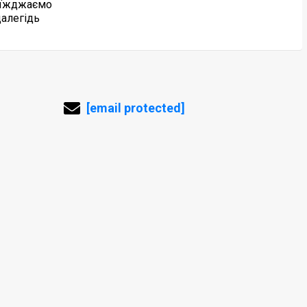
їжджаємо
далегідь
[email protected]