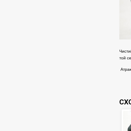
Чисти
той с
Атрак
СХ