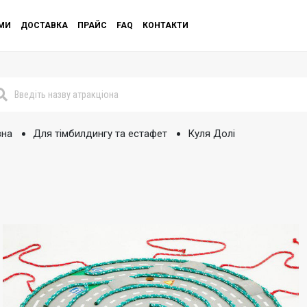
МИ
ДОСТАВКА
ПРАЙС
FAQ
КОНТАКТИ
вна
Для тімбилдингу та естафет
Куля Долі