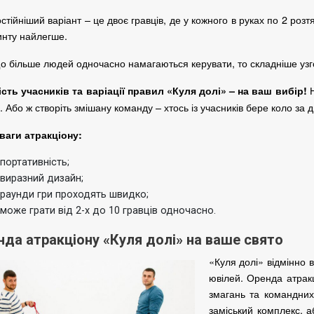
стійніший варіант – це двоє гравців, де у кожного в руках по 2 розт
инту найлегше.
о більше людей одночасно намагаються керувати, то складніше узго
ість учасників та варіації правил «Куля долі» – на ваш вибір!
.
Або ж створіть змішану команду – хтось із учасників бере коло за 
ваги атракціону:
портативність;
виразний дизайн;
раунди гри проходять швидко;
може грати від 2-х до 10 гравців одночасно.
нда атракціону «Куля долі» на ваше свято
«Куля долі» відмінно 
ювілей.
Оренда атракц
змагань та командних
заміський комплекс, а