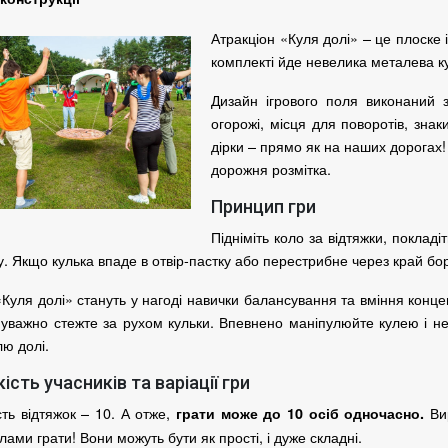
Атракціон «Куля долі» – це плоске 
комплекті йде невелика металева к
Дизайн ігрового поля виконаний 
огорожі, місця для поворотів, зна
дірки – прямо як на наших дорогах
дорожня розмітка.
Принцип гри
Підніміть коло за відтяжки, покладі
у.
Якщо кулька впаде в отвір-пастку або перестрибне через край бо
 «Куля долі» стануть у нагоді навички балансування та вміння конц
, уважно стежте за рухом кульки.
Впевнено маніпулюйте кулею і не
лю долі.
кість учасників та варіації гри
ість відтяжок – 10. А отже,
Ви
грати може до 10 осіб одночасно.
лами грати!
Вони можуть бути як прості, і дуже складні.