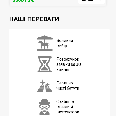
активні та спортивні люди.
НАШІ ПЕРЕВАГИ
Технічні переваги дошки з циліндром
Великий
вибір
Розрахунок
заявки
за 30
хвилин
Реально
чисті батути
Охайні та
ввічливі
інструктори