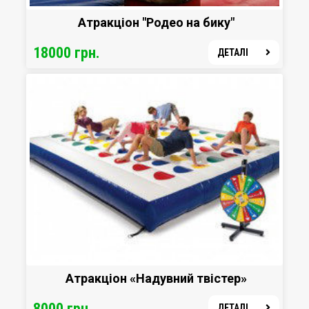
Атракціон "Родео на бику"
«Дошка з циліндром» комплексно вдосконалює тіло,
18000 грн.
ДЕТАЛІ
а саме:
розвиває координацію;
тренує рівновагу;
розвиває вміння керувати
м'язами тіла;
покращує вестибулярний
апарат;
удосконалює реакцію;
зміцнює поставу та м'язи
гомілок.
Не дивно, що цей спортивний снаряд стрімко набирає
популярності.
На ньому не просто займаються – із ним
Атракціон «Надувний твістер»
грають.
Орендувати баланс-борд найкраще на захід, де гості –
8000 грн.
ДЕТАЛІ