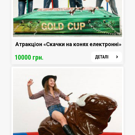
що їхня офісна робота – далеко не важка в порівнянні з
щоденним обов'язковим доїнням!!
Напій на ваш вибір
Атракціон «Скачки на конях електронні»
10000 грн.
ДЕТАЛІ
Наша корівка – чистенька і ласкава, вона смирно